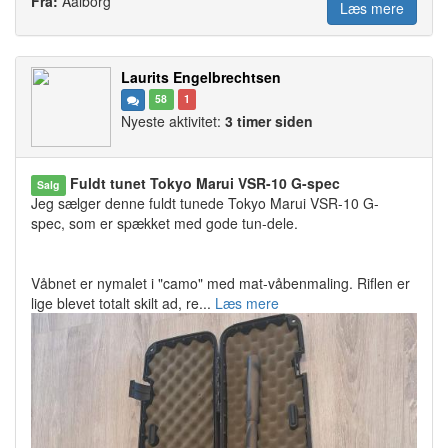
Fra:
Aalborg
Læs mere
Laurits Engelbrechtsen
58
1
Nyeste aktivitet:
3 timer siden
Fuldt tunet Tokyo Marui VSR-10 G-spec
Salg
Jeg sælger denne fuldt tunede Tokyo Marui VSR-10 G-
spec, som er spækket med gode tun-dele.
Våbnet er nymalet i "camo" med mat-våbenmaling. Riflen er
lige blevet totalt skilt ad, re...
Læs mere