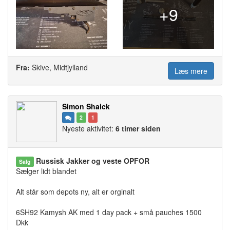
+9
Fra:
Skive, Midtjylland
Læs mere
Simon Shaick
2
1
Nyeste aktivitet:
6 timer siden
Russisk Jakker og veste OPFOR
Salg
Sælger lidt blandet
Alt står som depots ny, alt er orginalt
6SH92 Kamysh AK med 1 day pack + små pauches 1500
Dkk