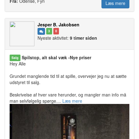
Fra:
Odense, Fyn
Læs mere
Jesper B. Jakobsen
3
0
Nyeste aktivitet:
9 timer siden
Spilstop, alt skal væk -Nye priser
Salg
Hey Alle
Grundet manglende tid til at spille, overvejer jeg nu at sætte
udstyret til salg.
Beskrivelse af hver vare herunder, og mangler man info må
man selvfølgelig spørge....
Læs mere