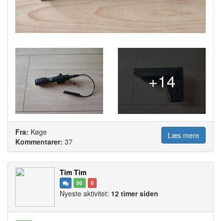
+14
Fra:
Køge
Læs mere
Kommentarer:
37
Tim Tim
95
0
Nyeste aktivitet:
12 timer siden