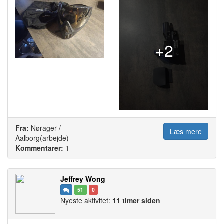
+2
Fra:
Nørager /
Læs mere
Aalborg(arbejde)
Kommentarer:
1
Jeffrey Wong
51
0
Nyeste aktivitet:
11 timer siden