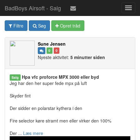
BadBoys Airsoft - Salg
Toggl
navig
Filtre
Søg
Opret tråd
Sune Jensen
0
0
Nyeste aktivitet:
5 minutter siden
Hpa vfc proforce MPX 3000 eller byd
Salg
Jeg har den her super fede mpx på luft
Skyder fint
Der sidder en polarstar kythera i den
Fire selector køre stramt men eller virker den 100%
Der ...
Læs mere