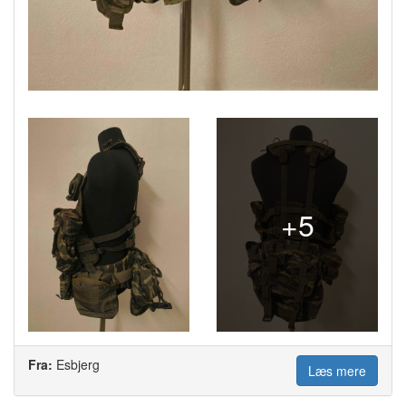
+5
Fra:
Esbjerg
Læs mere