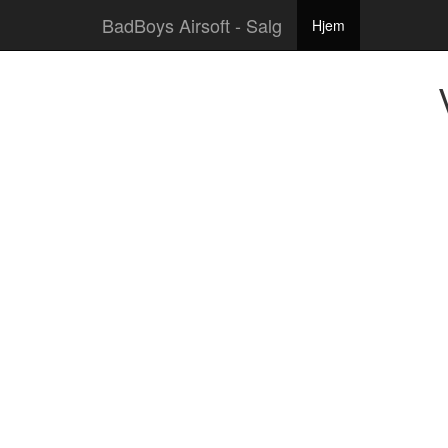
BadBoys Airsoft - Salg
Hjem