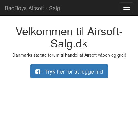
BadBoys Airsoft - Salg
Toggl
navig
Velkommen til Airsoft-
Salg.dk
Danmarks største forum til handel af Airsoft våben og grej!
- Tryk her for at logge ind