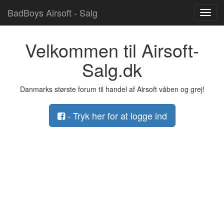
BadBoys Airsoft - Salg
Toggl
navig
Velkommen til Airsoft-
Salg.dk
Danmarks største forum til handel af Airsoft våben og grej!
- Tryk her for at logge ind