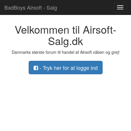
BadBoys Airsoft - Salg
Toggl
navig
Velkommen til Airsoft-
Salg.dk
Danmarks største forum til handel af Airsoft våben og grej!
- Tryk her for at logge ind