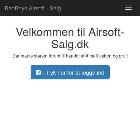
BadBoys Airsoft - Salg
Toggl
navig
Velkommen til Airsoft-
Salg.dk
Danmarks største forum til handel af Airsoft våben og grej!
- Tryk her for at logge ind