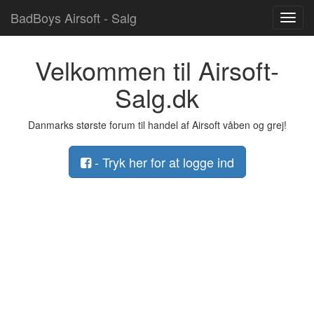
BadBoys Airsoft - Salg
Toggl
navig
Velkommen til Airsoft-
Salg.dk
Danmarks største forum til handel af Airsoft våben og grej!
- Tryk her for at logge ind