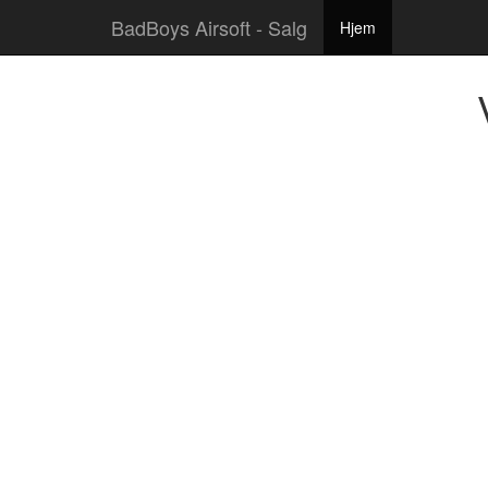
BadBoys Airsoft - Salg
Hjem