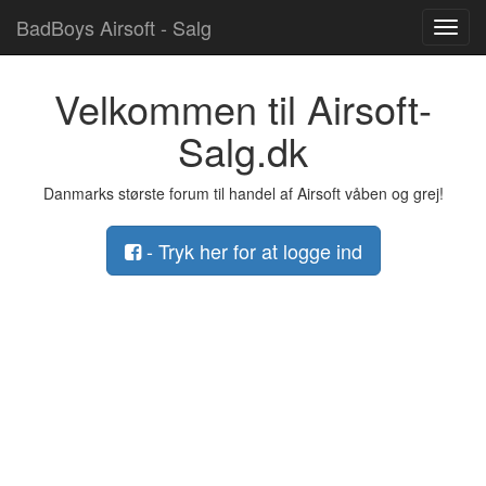
BadBoys Airsoft - Salg
Toggl
navig
Velkommen til Airsoft-
Salg.dk
Danmarks største forum til handel af Airsoft våben og grej!
- Tryk her for at logge ind