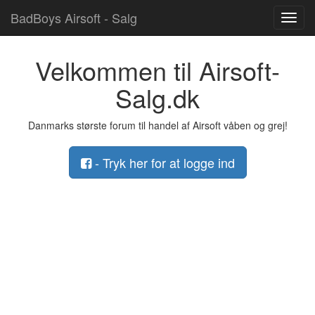
BadBoys Airsoft - Salg
Toggl
navig
Velkommen til Airsoft-
Salg.dk
Danmarks største forum til handel af Airsoft våben og grej!
- Tryk her for at logge ind