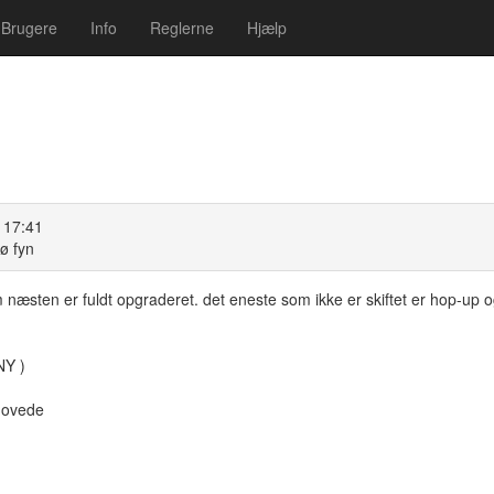
Brugere
Info
Reglerne
Hjælp
 17:41
ø fyn
æsten er fuldt opgraderet. det eneste som ikke er skiftet er hop-up o
NY )
hovede