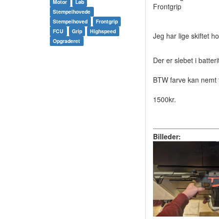
Motor
Løb
Frontgrip
Stempelhovede
Stempelhoved
Frontgrip
FCU
Grip
Highspeed
Jeg har lige skiftet 
Opgraderet
Der er slebet i batteri
BTW farve kan nemt f
1500kr.
Billeder: