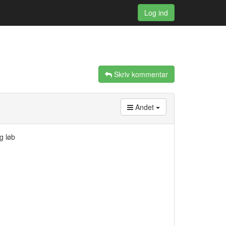
Log ind
Skriv kommentar
Andet
g løb