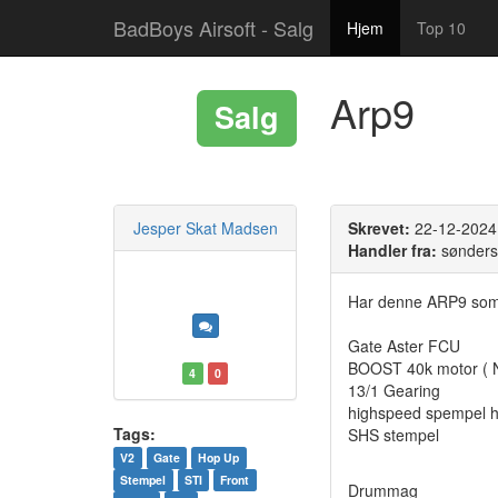
BadBoys Airsoft - Salg
Hjem
Top 10
Arp9
Salg
Jesper Skat Madsen
Skrevet:
22-12-2024
Handler fra:
sønders
Har denne ARP9 som n
Gate Aster FCU
BOOST 40k motor ( 
4
0
13/1 Gearing
highspeed spempel 
Tags:
SHS stempel
V2
Gate
Hop Up
Stempel
STI
Front
Drummag